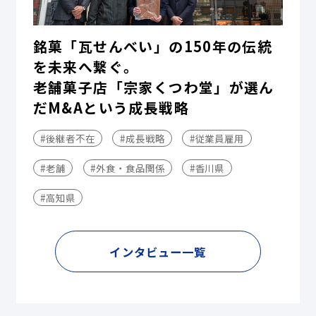
銘菓「瓦せんべい」の150年の伝統
を未来へ繋ぐ。
老舗菓子店「宗家くつわ堂」が選ん
だM&Aという成長戦略
#後継者不在
#成長戦略
#従業員雇用
#老舗
#外食・食品関係
#香川県
#高知県
インタビュー一覧