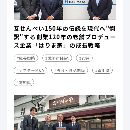
瓦せんべい150年の伝統を現代へ"翻
訳"する――創業120年の老舗プロデュー
ス企業「はりま家」の成長戦略
#成長戦略
#戦略的M&A
#老舗
#アフターM&A
#外食・食品関係
#香川県
#高知県