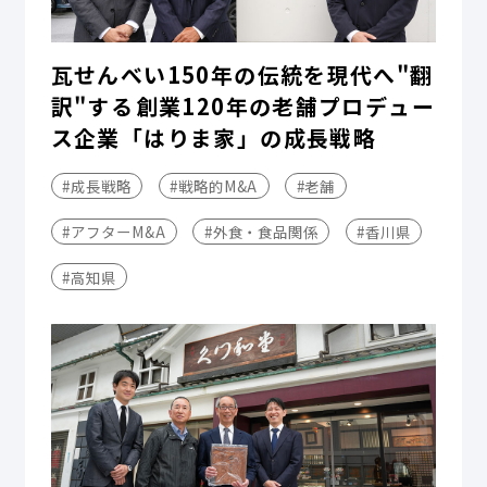
瓦せんべい150年の伝統を現代へ"翻
訳"する――創業120年の老舗プロデュー
ス企業「はりま家」の成長戦略
#成長戦略
#戦略的M&A
#老舗
#アフターM&A
#外食・食品関係
#香川県
#高知県