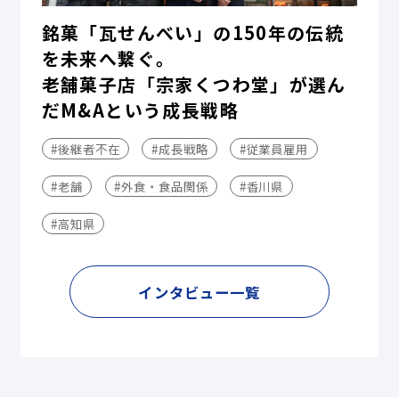
銘菓「瓦せんべい」の150年の伝統
を未来へ繋ぐ。
老舗菓子店「宗家くつわ堂」が選ん
だM&Aという成長戦略
#後継者不在
#成長戦略
#従業員雇用
#老舗
#外食・食品関係
#香川県
#高知県
インタビュー一覧