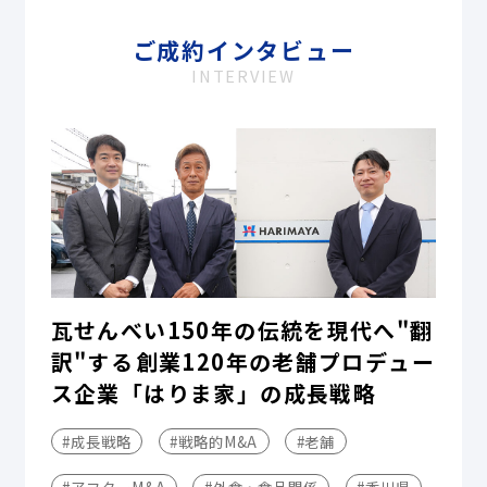
ご成約インタビュー
INTERVIEW
瓦せんべい150年の伝統を現代へ"翻
訳"する――創業120年の老舗プロデュー
ス企業「はりま家」の成長戦略
#成長戦略
#戦略的M&A
#老舗
#アフターM&A
#外食・食品関係
#香川県