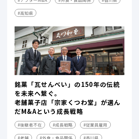
#高知県
銘菓「瓦せんべい」の150年の伝統
を未来へ繋ぐ。
老舗菓子店「宗家くつわ堂」が選ん
だM&Aという成長戦略
#後継者不在
#成長戦略
#従業員雇用
#老舗
#外食・食品関係
#香川県