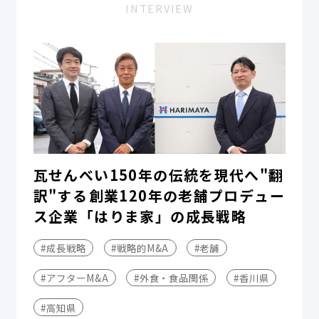
INTERVIEW
瓦せんべい150年の伝統を現代へ"翻
訳"する――創業120年の老舗プロデュー
ス企業「はりま家」の成長戦略
#成長戦略
#戦略的M&A
#老舗
#アフターM&A
#外食・食品関係
#香川県
#高知県