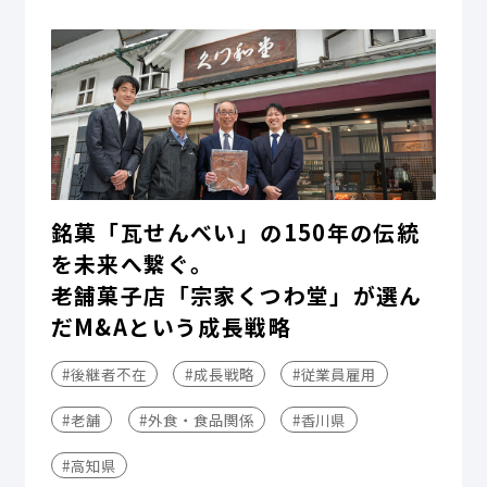
銘菓「瓦せんべい」の150年の伝統
を未来へ繋ぐ。
老舗菓子店「宗家くつわ堂」が選ん
だM&Aという成長戦略
#後継者不在
#成長戦略
#従業員雇用
#老舗
#外食・食品関係
#香川県
#高知県