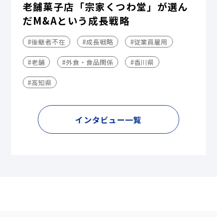
老舗菓子店「宗家くつわ堂」が選ん
だM&Aという成長戦略
#後継者不在
#成長戦略
#従業員雇用
#老舗
#外食・食品関係
#香川県
#高知県
インタビュー一覧