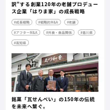
訳"する――創業120年の老舗プロデュー
ス企業「はりま家」の成長戦略
#成長戦略
#戦略的M&A
#老舗
#アフターM&A
#外食・食品関係
#香川県
#高知県
銘菓「瓦せんべい」の150年の伝統
を未来へ繋ぐ。