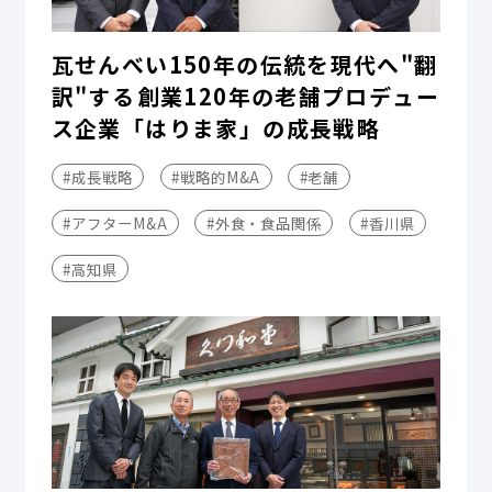
瓦せんべい150年の伝統を現代へ"翻
訳"する――創業120年の老舗プロデュー
ス企業「はりま家」の成長戦略
#成長戦略
#戦略的M&A
#老舗
#アフターM&A
#外食・食品関係
#香川県
#高知県