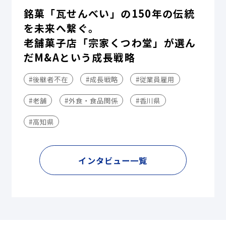
銘菓「瓦せんべい」の150年の伝統
を未来へ繋ぐ。
老舗菓子店「宗家くつわ堂」が選ん
だM&Aという成長戦略
#後継者不在
#成長戦略
#従業員雇用
#老舗
#外食・食品関係
#香川県
#高知県
インタビュー一覧