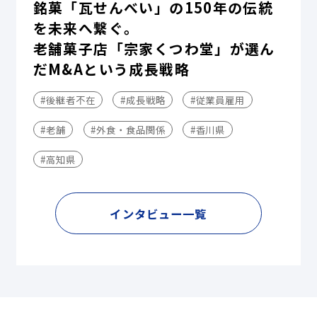
銘菓「瓦せんべい」の150年の伝統
を未来へ繋ぐ。
老舗菓子店「宗家くつわ堂」が選ん
だM&Aという成長戦略
#後継者不在
#成長戦略
#従業員雇用
#老舗
#外食・食品関係
#香川県
#高知県
インタビュー一覧