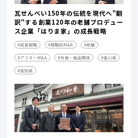
瓦せんべい150年の伝統を現代へ"翻
訳"する――創業120年の老舗プロデュー
ス企業「はりま家」の成長戦略
#成長戦略
#戦略的M&A
#老舗
#アフターM&A
#外食・食品関係
#香川県
#高知県