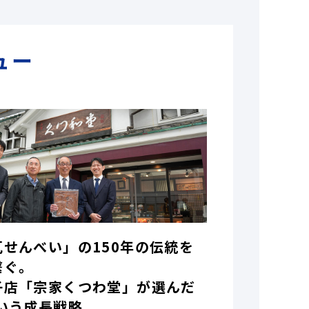
ュー
瓦せんべい」の150年の伝統を
繋ぐ。
子店「宗家くつわ堂」が選んだ
いう成長戦略