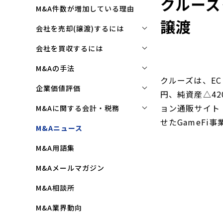
クルーズ
M&A件数が増加している理由
譲渡
会社を売却(譲渡)するには
会社を売却(譲渡)するには
会社を買収するには
M&Aで売れる会社の条件とは
会社を買収するには
M&Aの手法
クルーズは、EC
M&Aで買い手はここを見る
企業買収を成功させるポイント
株式譲渡
企業価値評価
円、純資産△4
M&Aで会社を高く売る方法
買収監査(デューディリジェン
第三者割当増資
企業価値評価(バリュエーショ
ョン通販サイト
M&Aに関する会計・税務
ス)とは
ン)とは
会社売却(譲渡)の相談先は
せたGameFi
事業譲渡
株式譲渡にかかる税金(個人・
M&Aニュース
クロージングと引継ぎ
企業評価と売買価格の違い
会社売却の流れと手順
法人)
会社分割
M&A用語集
企業買収の流れと手順
中小企業M&Aにおける企業価値
事業譲渡にかかる税金(個人・
合併
の決め方
法人)
M&Aメールマガジン
株式交換
企業価値評価(バリュエーショ
M&Aにおける節税(役職退職金
M&A相談所
ン)の算定方法
スキーム)
資本業務提携
M&A業界動向
純資産法(コストアプローチ)
赤字・債務超過会社の買収制限