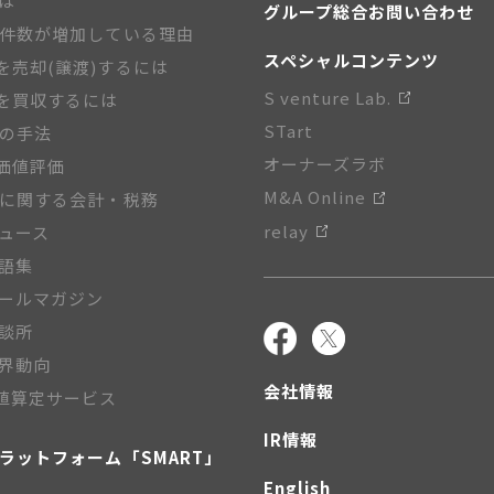
とは
グループ総合お問い合わせ
A件数が増加している理由
スペシャルコンテンツ
を売却(譲渡)するには
S venture Lab.
を買収するには
STart
Aの手法
オーナーズラボ
価値評価
M&A Online
Aに関する会計・税務
relay
ニュース
用語集
メールマガジン
相談所
業界動向
会社情報
値算定サービス
IR情報
プラットフォーム「SMART」
English