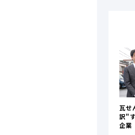
瓦せ
訳"
企業