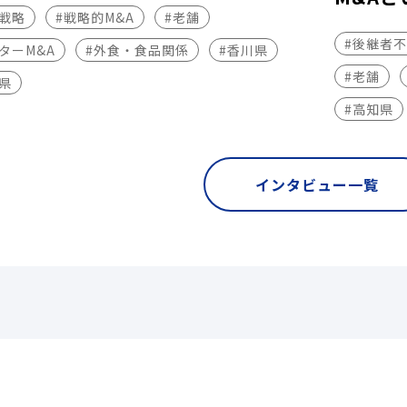
長戦略
#戦略的M&A
#老舗
#後継者
ターM&A
#外食・食品関係
#香川県
#老舗
県
#高知県
インタビュー一覧