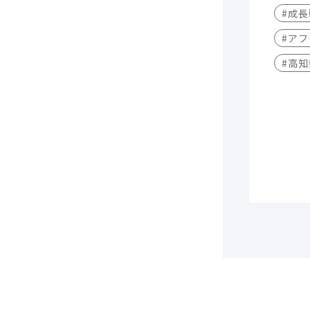
#成
#アフ
#高知