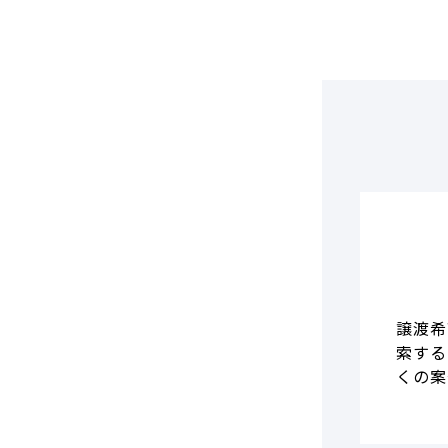
DCF法(インカムアプローチ)
のれん・負ののれん 会計処理と
税務処理
類似会社比準法(マーケットア
プローチ)
譲渡希
索する
くの案