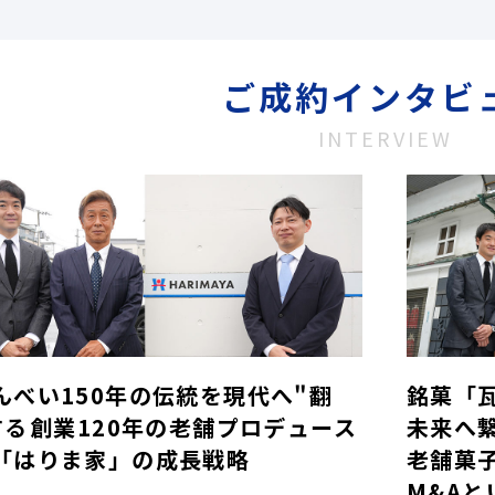
ご成約インタビ
INTERVIEW
んべい150年の伝統を現代へ"翻
銘菓「
する――創業120年の老舗プロデュース
未来へ
「はりま家」の成長戦略
老舗菓
M&Aと