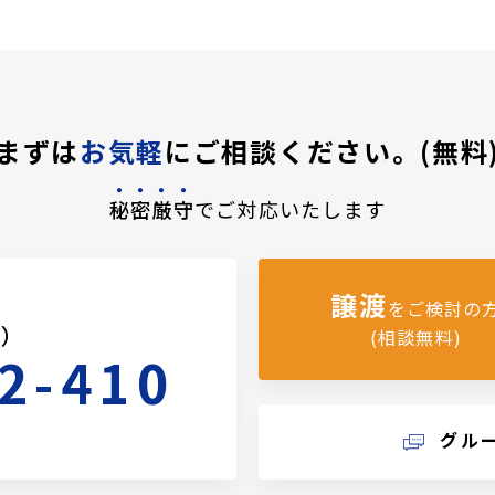
まずは
お気軽
にご相談ください。(無料
秘密厳守
でご対応いたします
譲渡
をご検討の
料）
(相談無料)
2-410
グル