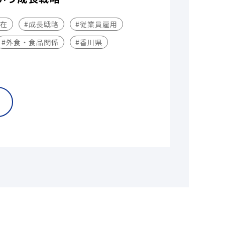
不在
#成長戦略
#従業員雇用
#外食・食品関係
#香川県