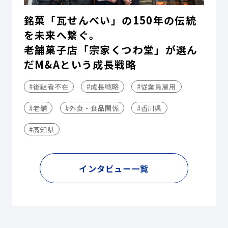
銘菓「瓦せんべい」の150年の伝統
を未来へ繋ぐ。
老舗菓子店「宗家くつわ堂」が選ん
だM&Aという成長戦略
#後継者不在
#成長戦略
#従業員雇用
#老舗
#外食・食品関係
#香川県
#高知県
インタビュー一覧