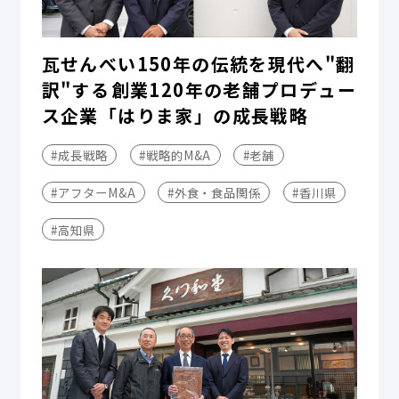
瓦せんべい150年の伝統を現代へ"翻
訳"する――創業120年の老舗プロデュー
ス企業「はりま家」の成長戦略
#成長戦略
#戦略的M&A
#老舗
#アフターM&A
#外食・食品関係
#香川県
#高知県