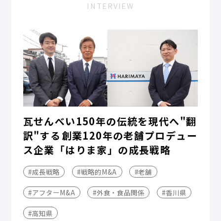
INTERVIEW
瓦せんべい150年の伝統を現代へ"翻
訳"する――創業120年の老舗プロデュー
ス企業「はりま家」の成長戦略
#成長戦略
#戦略的M&A
#老舗
#アフターM&A
#外食・食品関係
#香川県
#高知県