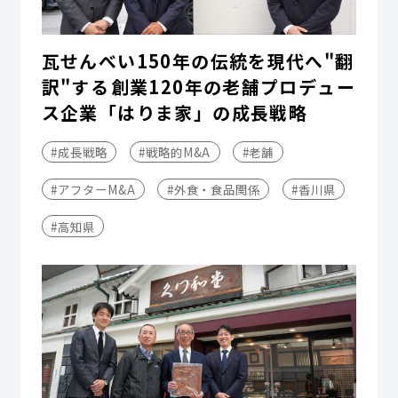
瓦せんべい150年の伝統を現代へ"翻
訳"する――創業120年の老舗プロデュー
ス企業「はりま家」の成長戦略
#成長戦略
#戦略的M&A
#老舗
#アフターM&A
#外食・食品関係
#香川県
#高知県