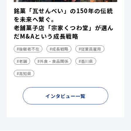
銘菓「瓦せんべい」の150年の伝統
を未来へ繋ぐ。
老舗菓子店「宗家くつわ堂」が選ん
だM&Aという成長戦略
#後継者不在
#成長戦略
#従業員雇用
#老舗
#外食・食品関係
#香川県
#高知県
インタビュー一覧