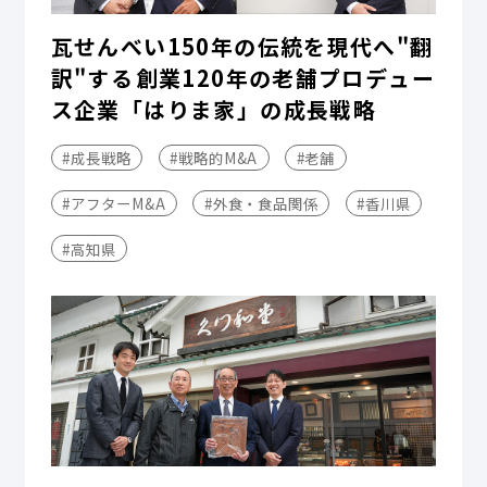
瓦せんべい150年の伝統を現代へ"翻
訳"する――創業120年の老舗プロデュー
ス企業「はりま家」の成長戦略
#成長戦略
#戦略的M&A
#老舗
#アフターM&A
#外食・食品関係
#香川県
#高知県