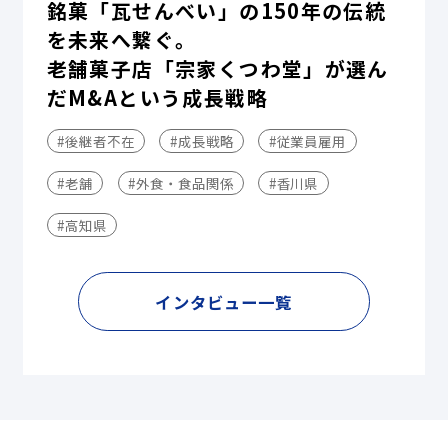
銘菓「瓦せんべい」の150年の伝統
を未来へ繋ぐ。
老舗菓子店「宗家くつわ堂」が選ん
だM&Aという成長戦略
#後継者不在
#成長戦略
#従業員雇用
#老舗
#外食・食品関係
#香川県
#高知県
インタビュー一覧