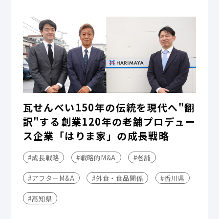
瓦せんべい150年の伝統を現代へ"翻
訳"する――創業120年の老舗プロデュー
ス企業「はりま家」の成長戦略
#成長戦略
#戦略的M&A
#老舗
#アフターM&A
#外食・食品関係
#香川県
#高知県