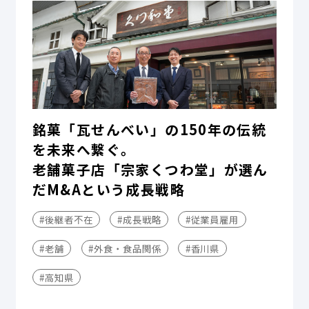
銘菓「瓦せんべい」の150年の伝統
を未来へ繋ぐ。
老舗菓子店「宗家くつわ堂」が選ん
だM&Aという成長戦略
#後継者不在
#成長戦略
#従業員雇用
#老舗
#外食・食品関係
#香川県
#高知県