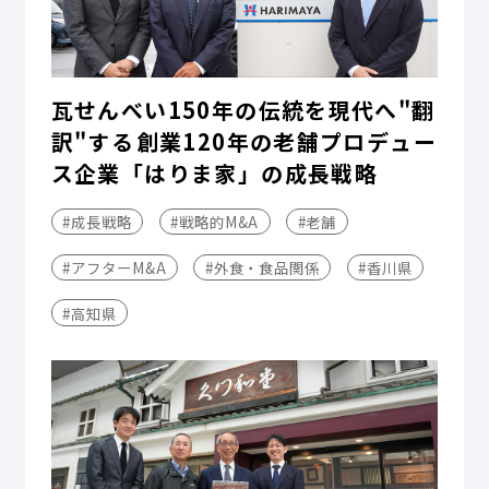
瓦せんべい150年の伝統を現代へ"翻
訳"する――創業120年の老舗プロデュー
ス企業「はりま家」の成長戦略
#成長戦略
#戦略的M&A
#老舗
#アフターM&A
#外食・食品関係
#香川県
#高知県