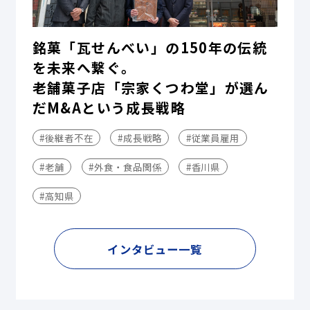
銘菓「瓦せんべい」の150年の伝統
を未来へ繋ぐ。
老舗菓子店「宗家くつわ堂」が選ん
だM&Aという成長戦略
#後継者不在
#成長戦略
#従業員雇用
#老舗
#外食・食品関係
#香川県
#高知県
インタビュー一覧