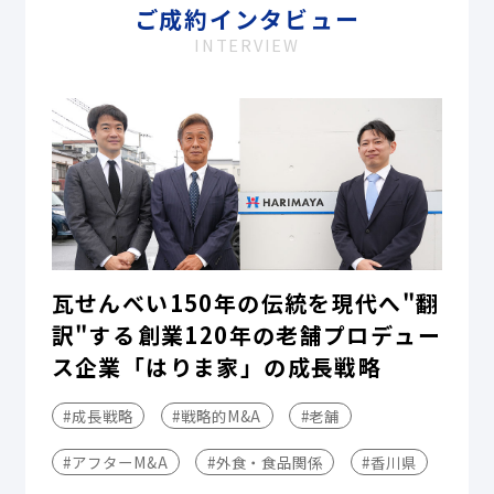
ご成約インタビュー
INTERVIEW
瓦せんべい150年の伝統を現代へ"翻
訳"する――創業120年の老舗プロデュー
ス企業「はりま家」の成長戦略
#成長戦略
#戦略的M&A
#老舗
#アフターM&A
#外食・食品関係
#香川県