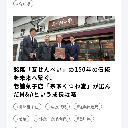
#高知県
銘菓「瓦せんべい」の150年の伝統
を未来へ繋ぐ。
老舗菓子店「宗家くつわ堂」が選ん
だM&Aという成長戦略
#後継者不在
#成長戦略
#従業員雇用
#老舗
#外食・食品関係
#香川県