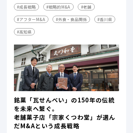
#成長戦略
#戦略的M&A
#老舗
#アフターM&A
#外食・食品関係
#香川県
#高知県
銘菓「瓦せんべい」の150年の伝統
を未来へ繋ぐ。
老舗菓子店「宗家くつわ堂」が選ん
だM&Aという成長戦略