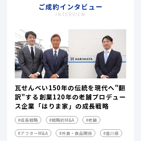
ご成約インタビュー
INTERVIEW
瓦せんべい150年の伝統を現代へ"翻
訳"する――創業120年の老舗プロデュー
ス企業「はりま家」の成長戦略
#成長戦略
#戦略的M&A
#老舗
#アフターM&A
#外食・食品関係
#香川県