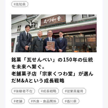
#高知県
銘菓「瓦せんべい」の150年の伝統
を未来へ繋ぐ。
老舗菓子店「宗家くつわ堂」が選ん
だM&Aという成長戦略
#後継者不在
#成長戦略
#従業員雇用
#老舗
#外食・食品関係
#香川県