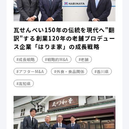
瓦せんべい150年の伝統を現代へ"翻
訳"する――創業120年の老舗プロデュー
ス企業「はりま家」の成長戦略
#成長戦略
#戦略的M&A
#老舗
#アフターM&A
#外食・食品関係
#香川県
#高知県