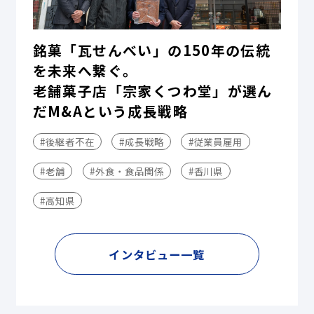
銘菓「瓦せんべい」の150年の伝統
を未来へ繋ぐ。
老舗菓子店「宗家くつわ堂」が選ん
だM&Aという成長戦略
#後継者不在
#成長戦略
#従業員雇用
#老舗
#外食・食品関係
#香川県
#高知県
インタビュー一覧