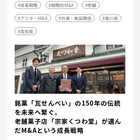
#成長戦略
#戦略的M&A
#老舗
#アフターM&A
#外食・食品関係
#香川県
#高知県
銘菓「瓦せんべい」の150年の伝統
を未来へ繋ぐ。
老舗菓子店「宗家くつわ堂」が選ん
だM&Aという成長戦略