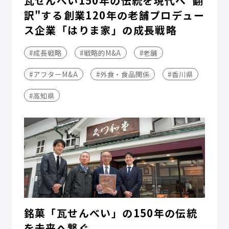
瓦せんべい150年の伝統を現代へ"翻
訳"する――創業120年の老舗プロデュー
ス企業「はりま家」の成長戦略
#成長戦略
#戦略的M&A
#老舗
#アフターM&A
#外食・食品関係
#香川県
#高知県
銘菓「瓦せんべい」の150年の伝統
を未来へ繋ぐ。