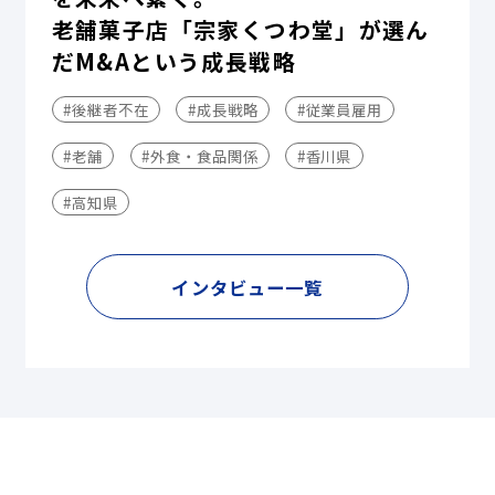
老舗菓子店「宗家くつわ堂」が選ん
だM&Aという成長戦略
#後継者不在
#成長戦略
#従業員雇用
#老舗
#外食・食品関係
#香川県
#高知県
インタビュー一覧