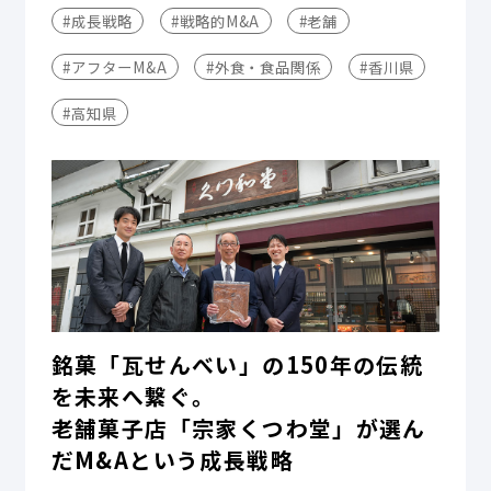
#成長戦略
#戦略的M&A
#老舗
#アフターM&A
#外食・食品関係
#香川県
#高知県
銘菓「瓦せんべい」の150年の伝統
を未来へ繋ぐ。
老舗菓子店「宗家くつわ堂」が選ん
だM&Aという成長戦略