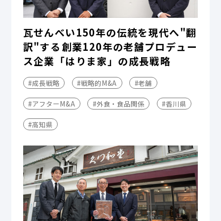
瓦せんべい150年の伝統を現代へ"翻
訳"する――創業120年の老舗プロデュー
ス企業「はりま家」の成長戦略
#成長戦略
#戦略的M&A
#老舗
#アフターM&A
#外食・食品関係
#香川県
#高知県