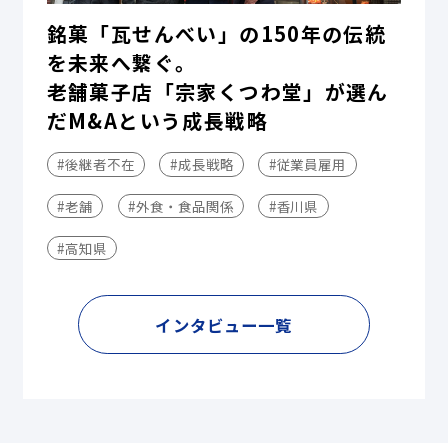
銘菓「瓦せんべい」の150年の伝統
を未来へ繋ぐ。
老舗菓子店「宗家くつわ堂」が選ん
だM&Aという成長戦略
#後継者不在
#成長戦略
#従業員雇用
#老舗
#外食・食品関係
#香川県
#高知県
インタビュー一覧