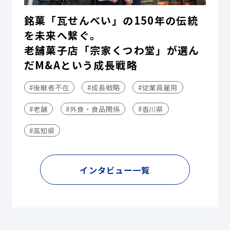
銘菓「瓦せんべい」の150年の伝統
を未来へ繋ぐ。
老舗菓子店「宗家くつわ堂」が選ん
だM&Aという成長戦略
#後継者不在
#成長戦略
#従業員雇用
#老舗
#外食・食品関係
#香川県
#高知県
インタビュー一覧