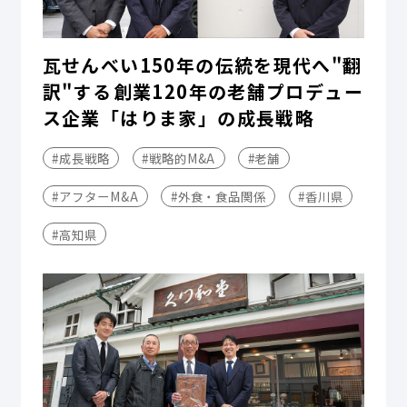
瓦せんべい150年の伝統を現代へ"翻
訳"する――創業120年の老舗プロデュー
ス企業「はりま家」の成長戦略
#成長戦略
#戦略的M&A
#老舗
#アフターM&A
#外食・食品関係
#香川県
#高知県