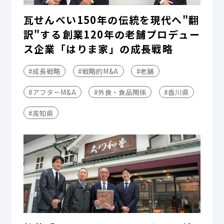
瓦せんべい150年の伝統を現代へ"翻
訳"する――創業120年の老舗プロデュー
ス企業「はりま家」の成長戦略
#成長戦略
#戦略的M&A
#老舗
#アフターM&A
#外食・食品関係
#香川県
#高知県