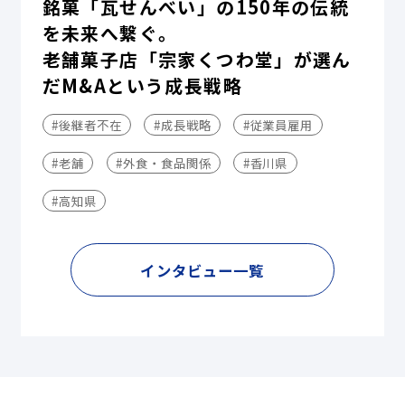
銘菓「瓦せんべい」の150年の伝統
を未来へ繋ぐ。
老舗菓子店「宗家くつわ堂」が選ん
だM&Aという成長戦略
#後継者不在
#成長戦略
#従業員雇用
#老舗
#外食・食品関係
#香川県
#高知県
インタビュー一覧