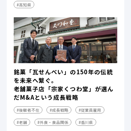
#高知県
銘菓「瓦せんべい」の150年の伝統
を未来へ繋ぐ。
老舗菓子店「宗家くつわ堂」が選ん
だM&Aという成長戦略
#後継者不在
#成長戦略
#従業員雇用
#老舗
#外食・食品関係
#香川県