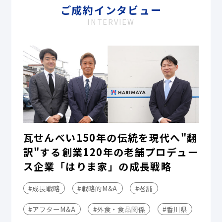
ご成約インタビュー
INTERVIEW
瓦せんべい150年の伝統を現代へ"翻
訳"する――創業120年の老舗プロデュー
ス企業「はりま家」の成長戦略
#成長戦略
#戦略的M&A
#老舗
#アフターM&A
#外食・食品関係
#香川県