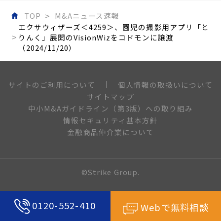
TOP
M&Aニュース速報
エクサウィザーズ＜4259＞、園児の撮影用アプリ「と
りんく」展開のVisionWizをコドモンに譲渡
（2024/11/20）
個人情報の取扱いについて
サイトのご利用について
サイトマップ
中小M&Aガイドライン（第3版）への取り組み
情報セキュリティ基本方針
金融商品仲介業について
©Strike Group.
0120-552-410
Webで無料相談