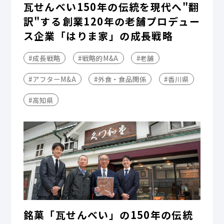
瓦せんべい150年の伝統を現代へ"翻
訳"する――創業120年の老舗プロデュー
ス企業「はりま家」の成長戦略
#成長戦略
#戦略的M&A
#老舗
#アフターM&A
#外食・食品関係
#香川県
#高知県
銘菓「瓦せんべい」の150年の伝統