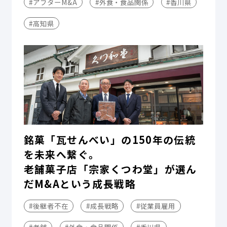
#アフターM&A
#外食・食品関係
#香川県
#高知県
銘菓「瓦せんべい」の150年の伝統
を未来へ繋ぐ。
老舗菓子店「宗家くつわ堂」が選ん
だM&Aという成長戦略
#後継者不在
#成長戦略
#従業員雇用