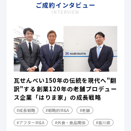
ご成約インタビュー
INTERVIEW
瓦せんべい150年の伝統を現代へ"翻
訳"する――創業120年の老舗プロデュー
ス企業「はりま家」の成長戦略
#成長戦略
#戦略的M&A
#老舗
#アフターM&A
#外食・食品関係
#香川県