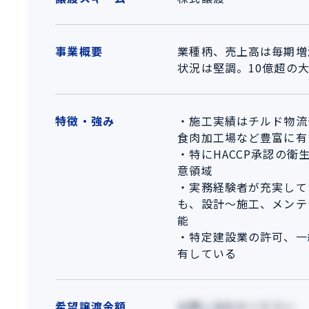
事業概要
業種柄、売上高は毎期増
状況は堅調。10億超の
特徴・強み
・施工実績はチルド物流
食肉加工場など豊富に有
・特にHACCP承認の衛
意領域
・実務経験者が充実して
も、設計～施工、メンテ
能
・特定建設業の許可、一
有している
希望譲渡金額
お問い合わせください