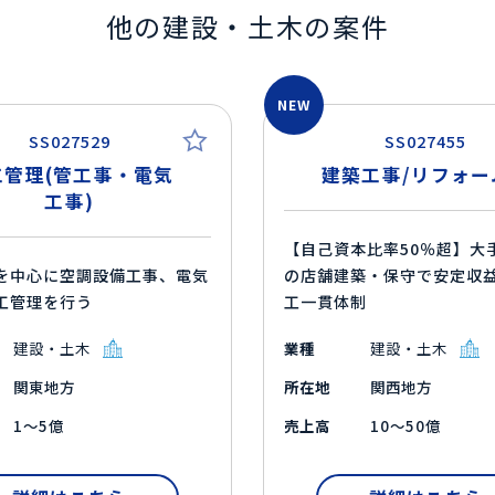
他の建設・土木の案件
NEW
SS027529
SS027455
工管理(管工事・電気
建築工事/リフォー
工事)
【自己資本比率50％超】大
を中心に空調設備工事、電気
の店舗建築・保守で安定収
工管理を行う
工一貫体制
建設・土木
業種
建設・土木
関東地方
所在地
関西地方
1～5億
売上高
10～50億