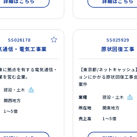
詳細はこちら
詳細はこちら
SS026178
SS025929
気通信・電気工事業
原状回復工事
東に拠点を有する電気通信・
【東京都/ネットキャッシュ
業を営む企業。
ョンにかかる原状回復工事
案件
建設・土木
業種
建設・土木
関西地方
所在地
関東地方
1～5億
売上高
1～5億