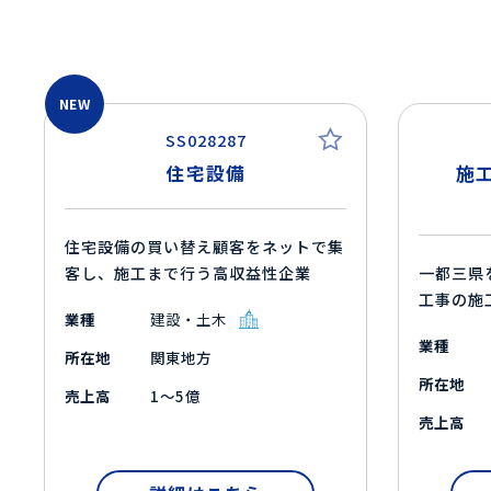
NEW
SS028287
住宅設備
施
住宅設備の買い替え顧客をネットで集
客し、施工まで行う高収益性企業
一都三県
工事の施
業種
建設・土木
業種
所在地
関東地方
所在地
売上高
1～5億
売上高