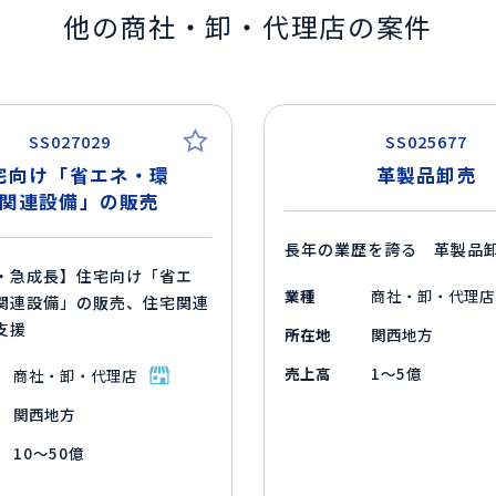
他の商社・卸・代理店の案件
SS027029
SS025677
宅向け「省エネ・環
革製品卸売
関連設備」の販売
長年の業歴を誇る 革製品
・急成長】住宅向け「省エ
業種
商社・卸・代理店
関連設備」の販売、住宅関連
支援
所在地
関西地方
売上高
1～5億
商社・卸・代理店
関西地方
10～50億