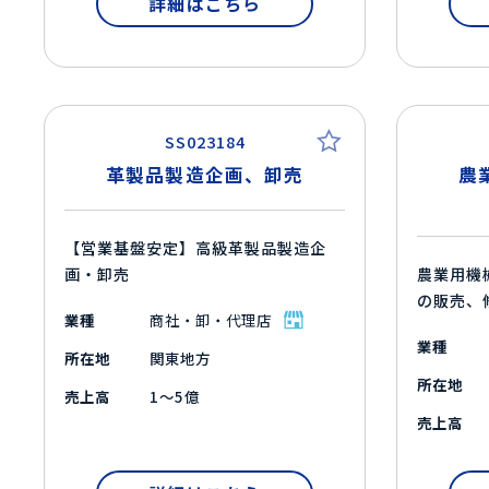
詳細はこちら
SS023184
革製品製造企画、卸売
農
【営業基盤安定】高級革製品製造企
画・卸売
農業用機
の販売、
業種
商社・卸・代理店
業種
所在地
関東地方
所在地
売上高
1～5億
売上高