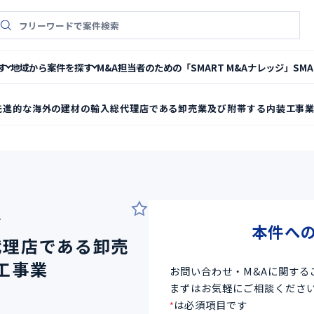
件検索
M&A担当者のための「SMART M&Aナレッジ」
SM
す
地域から案件を探す
先進的な海外の建材の輸入総代理店である卸売業及び附帯する内装工事
4
本件へ
代理店である卸売
工事業
お問い合わせ・M&Aに関する
まずはお気軽にご相談くださ
は必須項目です
*