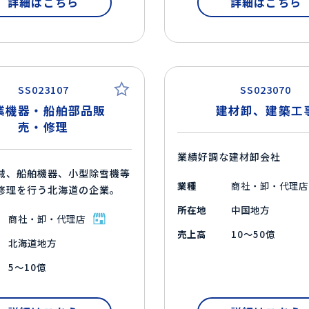
詳細はこちら
詳細はこちら
SS023107
SS023070
業機器・船舶部品販
建材卸、建築工
売・修理
業績好調な建材卸会社
械、船舶機器、小型除雪機等
業種
商社・卸・代理店
修理を行う北海道の企業。
所在地
中国地方
商社・卸・代理店
売上高
10～50億
北海道地方
5～10億