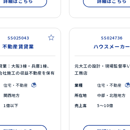
詳細はこちら
詳細はこちら
SS025043
SS024736
不動産賃貸業
ハウスメーカ
貸業：大阪3棟・兵庫1棟、
元大工の設計・現場監督率
会社施工の収益不動産を保有
工務店
住宅・不動産
業種
住宅・不動産
関西地方
所在地
中部・北陸地方
1億以下
売上高
5～10億