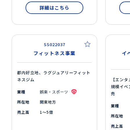
詳細はこちら
SS022037
フィットネス事業
イ
都内好立地、ラグジュアリーフィット
ネスジム
【エンタ
規模イベ
業種
娯楽・スポーツ
売
所在地
関東地方
業種
売上高
1～5億
所在地
売上高