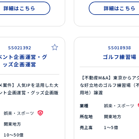
詳細はこちら
詳細はこちら
SS021392
SS018938
ベント企画運営・グ
ゴルフ練習場
ッズ企画運営
【不動産M&A】東京からア
メ案件】人気IPを活用した大
な好立地のゴルフ練習場（
ント企画運営・グッズ企画販
用地）譲渡
業種
娯楽・スポーツ
娯楽・スポーツ
所在地
関東地方
関東地方
売上高
1～5億
10～50億