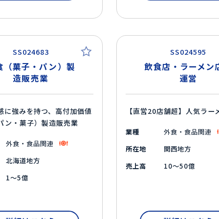
SS024683
SS024595
食（菓子・パン）製
飲食店・ラーメン
造販売業
運営
感に強みを持つ、高付加価値
【直営20店舗超】人気ラー
パン・菓子）製造販売業
業種
外食・食品関連
外食・食品関連
所在地
関西地方
北海道地方
売上高
10～50億
1～5億