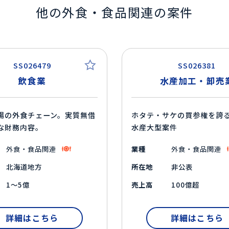
他の外食・食品関連の案件
SS026479
SS026381
飲食業
水産加工・卸売
場の外食チェーン。実質無借
ホタテ・サケの買参権を誇
な財務内容。
水産大型案件
外食・食品関連
業種
外食・食品関連
北海道地方
所在地
非公表
1～5億
売上高
100億超
詳細はこちら
詳細はこちら