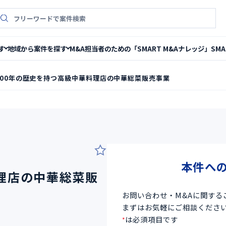
件検索
M&A担当者のための「SMART M&Aナレッジ」
SM
す
地域から案件を探す
100年の歴史を持つ高級中華料理店の中華総菜販売事業
9
本件へ
理店の中華総菜販
お問い合わせ・M&Aに関する
まずはお気軽にご相談くださ
は必須項目です
*