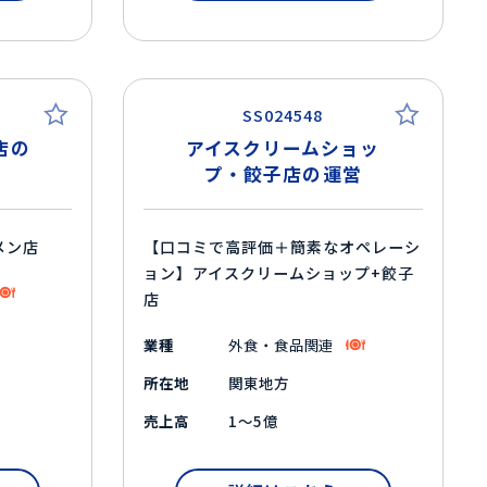
SS024548
店の
アイスクリームショッ
プ・餃子店の運営
メン店
【口コミで高評価＋簡素なオペレーシ
ョン】アイスクリームショップ+餃子
店
業種
外食・食品関連
所在地
関東地方
売上高
1～5億