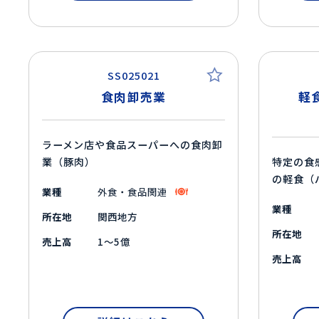
SS025021
食肉卸売業
軽
ラーメン店や食品スーパーへの食肉卸
業（豚肉）
特定の食
の軽食（
業種
外食・食品関連
業種
所在地
関西地方
所在地
売上高
1～5億
売上高