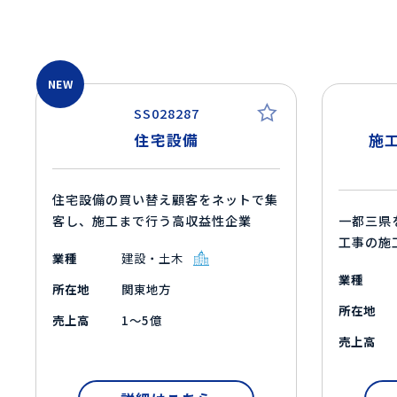
NEW
SS028287
住宅設備
施
住宅設備の買い替え顧客をネットで集
客し、施工まで行う高収益性企業
一都三県
工事の施
業種
建設・土木
業種
所在地
関東地方
所在地
売上高
1～5億
売上高