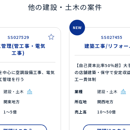
他の建設・土木の案件
NEW
SS027529
SS027455
工管理(管工事・電気
建築工事/リフォー
工事)
【自己資本比率50％超】大
を中心に空調設備工事、電気
の店舗建築・保守で安定収
工管理を行う
工一貫体制
建設・土木
業種
建設・土木
関東地方
所在地
関西地方
1～5億
売上高
10～50億