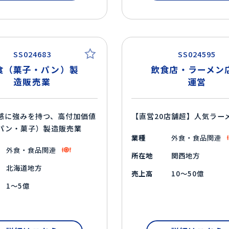
SS024683
SS024595
食（菓子・パン）製
飲食店・ラーメン
造販売業
運営
感に強みを持つ、高付加価値
【直営20店舗超】人気ラー
パン・菓子）製造販売業
業種
外食・食品関連
外食・食品関連
所在地
関西地方
北海道地方
売上高
10～50億
1～5億