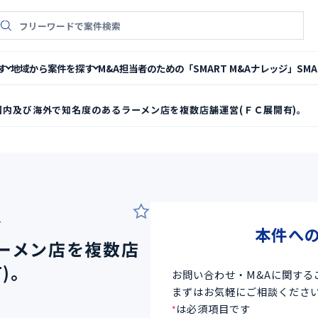
件検索
M&A担当者のための「SMART M&Aナレッジ」
SM
す
地域から案件を探す
国内及び海外で知名度のあるラーメン店を複数店舗運営(ＦＣ展開有)。
4
本件へ
ーメン店を複数店
)。
お問い合わせ・M&Aに関する
まずはお気軽にご相談くださ
は必須項目です
*