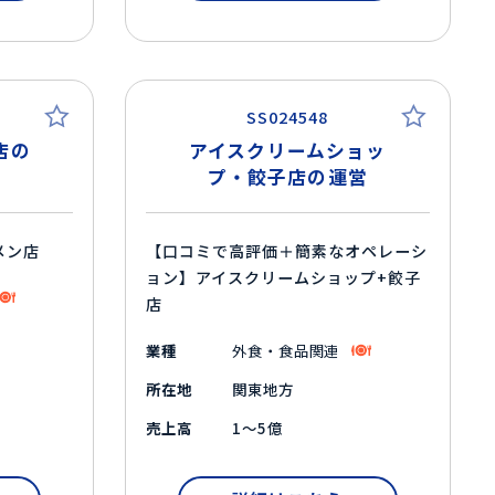
SS024548
店の
アイスクリームショッ
プ・餃子店の運営
メン店
【口コミで高評価＋簡素なオペレーシ
ョン】アイスクリームショップ+餃子
店
業種
外食・食品関連
所在地
関東地方
売上高
1～5億