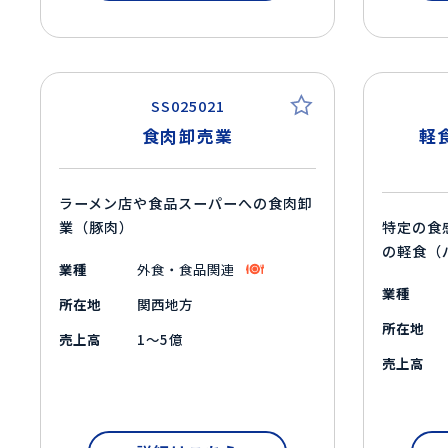
SS025021
食肉卸売業
軽
ラーメン店や食品スーパーへの食肉卸
業（豚肉）
特定の食
の軽食（
業種
外食・食品関連
業種
所在地
関西地方
所在地
売上高
1～5億
売上高