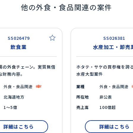
他の外食・食品関連の案件
SS026479
SS026381
飲食業
水産加工・卸売
場の外食チェーン。実質無借
ホタテ・サケの買参権を誇
な財務内容。
水産大型案件
外食・食品関連
業種
外食・食品関連
北海道地方
所在地
非公表
1～5億
売上高
100億超
詳細はこちら
詳細はこちら