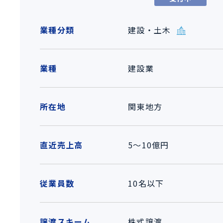
業種分類
建設・土木
業種
建設業
所在地
関東地方
直近売上高
5～10億円
従業員数
10名以下
譲渡スキーム
株式譲渡