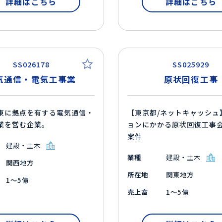
詳細はこちら
詳細はこちら
SS026178
SS025929
気通信・電気工事業
原状回復工事
東に拠点を有する電気通信・
【東京都/ネットキャッシュ
業を営む企業。
ョンにかかる原状回復工事
案件
建設・土木
業種
建設・土木
関西地方
所在地
関東地方
1～5億
売上高
1～5億