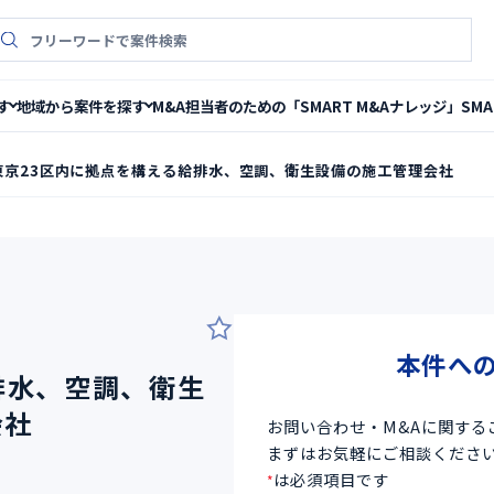
件検索
M&A担当者のための「SMART M&Aナレッジ」
SM
す
地域から案件を探す
東京23区内に拠点を構える給排水、空調、衛生設備の施工管理会社
2
本件へ
排水、空調、衛生
会社
お問い合わせ・M&Aに関する
まずはお気軽にご相談くださ
は必須項目です
*