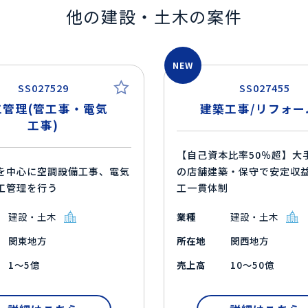
他の建設・土木の案件
NEW
SS027529
SS027455
工管理(管工事・電気
建築工事/リフォー
工事)
【自己資本比率50％超】大
を中心に空調設備工事、電気
の店舗建築・保守で安定収
工管理を行う
工一貫体制
建設・土木
業種
建設・土木
関東地方
所在地
関西地方
1～5億
売上高
10～50億