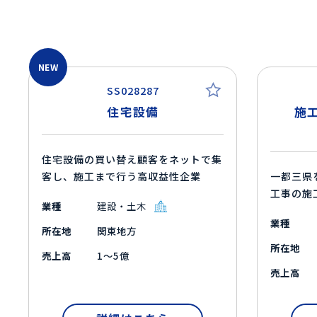
NEW
SS028287
住宅設備
施
住宅設備の買い替え顧客をネットで集
客し、施工まで行う高収益性企業
一都三県
工事の施
業種
建設・土木
業種
所在地
関東地方
所在地
売上高
1～5億
売上高