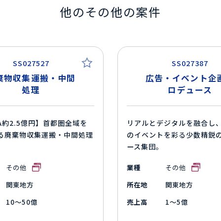
他のその他の案件
SS027527
SS027387
棄物収集運搬・中間
広告・イベント企
処理
ロデュース
DA約2.5億円】首都圏全域を
リアルとデジタルを融合し
る廃棄物収集運搬・中間処理
のイベントを彩る少数精鋭
ース集団。
その他
業種
その他
関東地方
所在地
関東地方
10～50億
売上高
1～5億