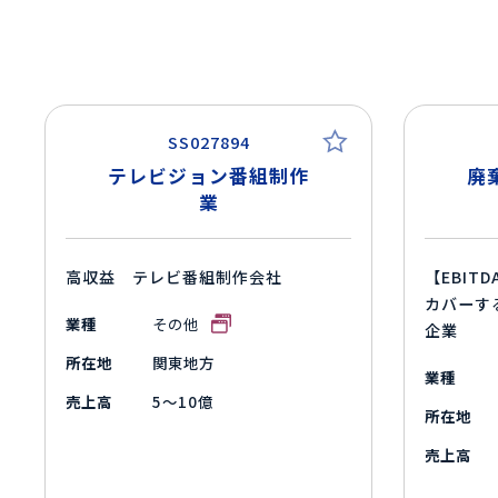
SS027894
テレビジョン番組制作
廃
業
高収益 テレビ番組制作会社
【EBIT
カバーす
業種
その他
企業
所在地
関東地方
業種
売上高
5～10億
所在地
売上高