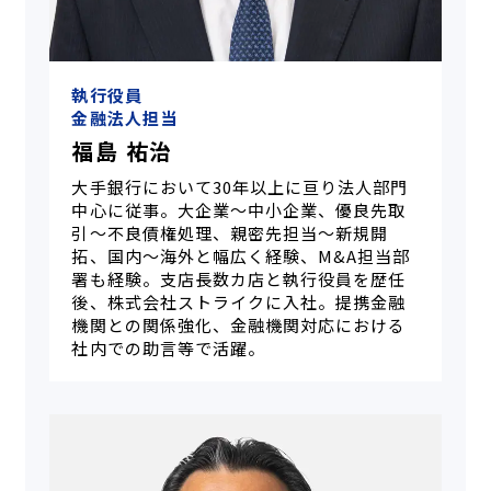
執行役員
金融法人担当
福島 祐治
大手銀行において30年以上に亘り法人部門
中心に従事。大企業～中小企業、優良先取
引～不良債権処理、親密先担当～新規開
拓、国内～海外と幅広く経験、M&A担当部
署も経験。支店長数カ店と執行役員を歴任
後、株式会社ストライクに入社。提携金融
機関との関係強化、金融機関対応における
社内での助言等で活躍。