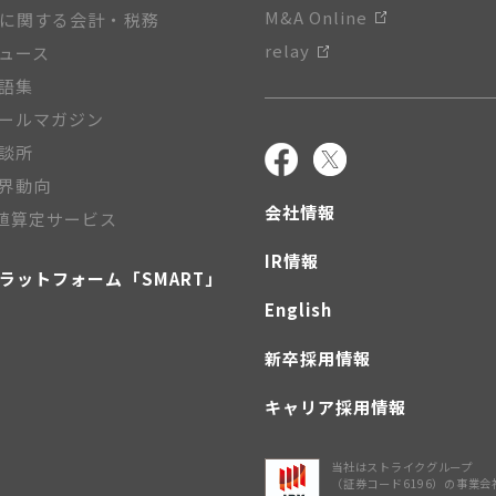
M&A Online
Aに関する会計・税務
relay
ニュース
用語集
メールマガジン
相談所
業界動向
会社情報
値算定サービス
IR情報
プラットフォーム「SMART」
English
新卒採用情報
キャリア採用情報
当社はストライクグループ
（証券コード6196）の事業会