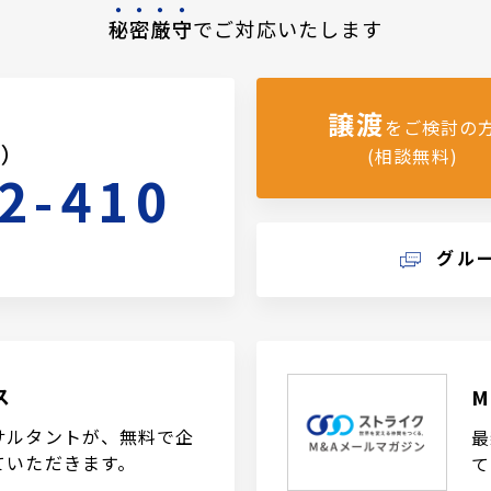
秘密厳守
でご対応いたします
譲渡
をご検討の
料）
(相談無料)
2-410
グル
ス
サルタントが、無料で企
最
ていただきます。
て