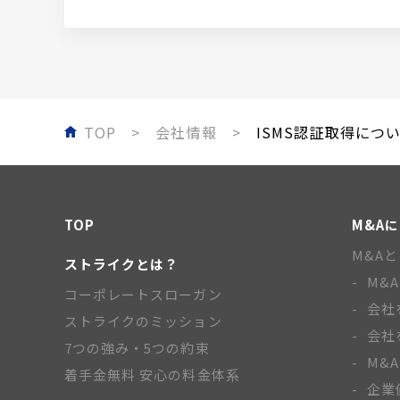
TOP
会社情報
ISMS認証取得につ
TOP
M&A
M&A
ストライクとは？
M&
コーポレートスローガン
会社
ストライクのミッション
会社
7つの強み・5つの約束
M&
着手金無料 安心の料金体系
企業