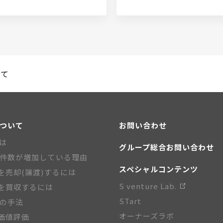
いて
について
お問い合わせ
とは
グループ総合お問い合わせ
A件数が増加している理由
スペシャルコンテンツ
を売却(譲渡)するには
S venture Lab.
を買収するには
STart
Aの手法
オーナーズラボ
価値評価