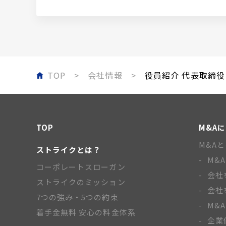
TOP
会社情報
役員紹介 代表取締役
TOP
M&A
M&A
ストライクとは？
M&
コーポレートスローガン
会社
ストライクのミッション
会社
7つの強み・5つの約束
M&
着手金無料 安心の料金体系
企業