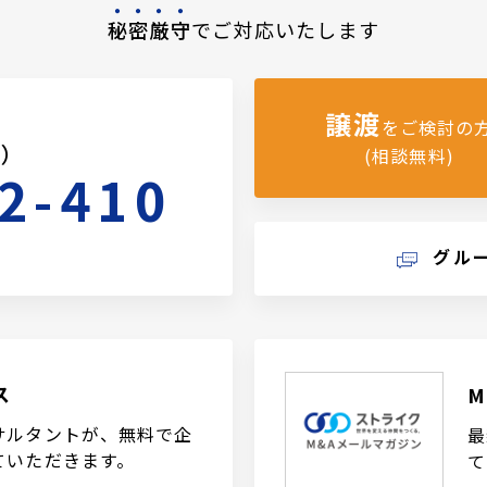
秘密厳守
でご対応いたします
譲渡
をご検討の
料）
(相談無料)
2-410
グル
ス
サルタントが、無料で企
最
ていただきます。
て