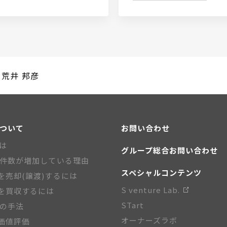
 荒井 邦彦
について
お問い合わせ
とは
グループ総合お問い合わせ
A件数が増加している理由
スペシャルコンテンツ
を売却(譲渡)するには
S venture Lab.
を買収するには
STart
Aの手法
オーナーズラボ
価値評価