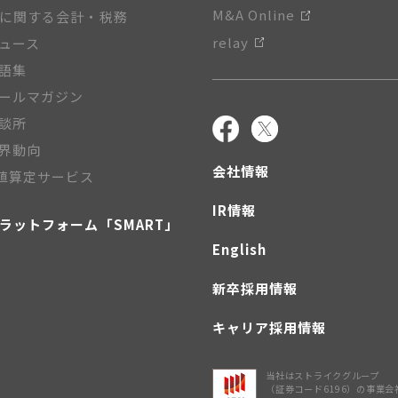
M&A Online
Aに関する会計・税務
relay
ニュース
用語集
メールマガジン
相談所
業界動向
会社情報
値算定サービス
IR情報
プラットフォーム「SMART」
English
新卒採用情報
キャリア採用情報
当社はストライクグループ
（証券コード6196）の事業会