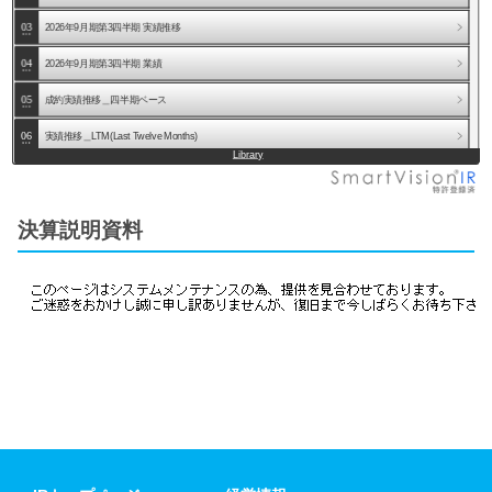
2026年9月期 第1四半期決算発表
03
2026年9月期第3四半期 実績推移
2025年9月期 通期決算発表
04
2026年9月期第3四半期 業績
2025年9月期 第3四半期決算発表
2025年9月期 第2四半期決算発表
05
成約実績推移＿四半期ベース
2025年9月期 第1四半期決算発表
06
実績推移＿LTM(Last Twelve Months)
2024年9月期 通期決算発表
Library
2024年9月期 第3四半期決算発表
07
短中⾧期でのKPI
2024年9月期 第2四半期決算発表
08
基本合意組数と基本合意報酬
2024年9月期 第1四半期決算発表
決算説明資料
09
2023年9月期 通期決算発表
新規受託実績推移
2023年9月期 第3四半期決算発表
10
社員数推移
2023年9月期 第2四半期決算発表
11
2023年9月期 第1四半期決算発表
トピックス①
2022年9月期 通期決算発表
12
トピックス②
2022年9月期 第3四半期決算発表
13
トピックス③
2022年9月期 第2四半期決算発表
2022年9月期 第1四半期決算発表
14
2026年9月期通期連結業績見通し
2021年9月期 通期決算発表
15
中期経営計画
2021年9月期 第3四半期決算発表
2021年9月期 第2四半期決算発表