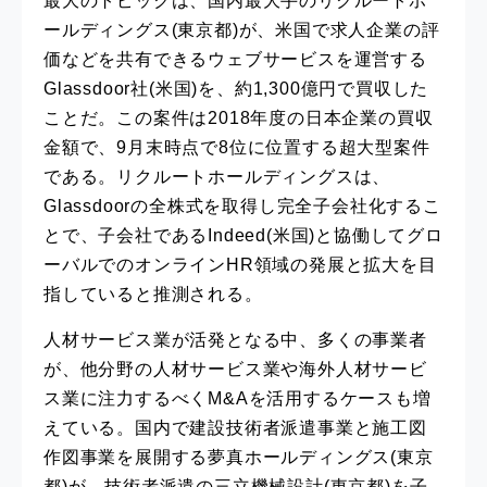
最大のトピックは、国内最大手のリクルートホ
ールディングス(東京都)が、米国で求人企業の評
価などを共有できるウェブサービスを運営する
Glassdoor社(米国)を、約1,300億円で買収した
ことだ。この案件は2018年度の日本企業の買収
金額で、9月末時点で8位に位置する超大型案件
である。リクルートホールディングスは、
Glassdoorの全株式を取得し完全子会社化するこ
とで、子会社であるIndeed(米国)と協働してグロ
ーバルでのオンラインHR領域の発展と拡大を目
指していると推測される。
人材サービス業が活発となる中、多くの事業者
が、他分野の人材サービス業や海外人材サービ
ス業に注力するべくM&Aを活用するケースも増
えている。国内で建設技術者派遣事業と施工図
作図事業を展開する夢真ホールディングス(東京
都)が、技術者派遣の三立機械設計(東京都)を子