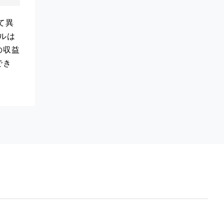
て異
ルは
の収益
でき