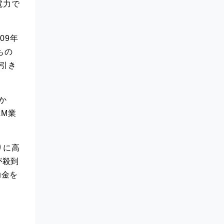
電力で
09年
もの
引き
か
M業
りに高
が殺到
助金を