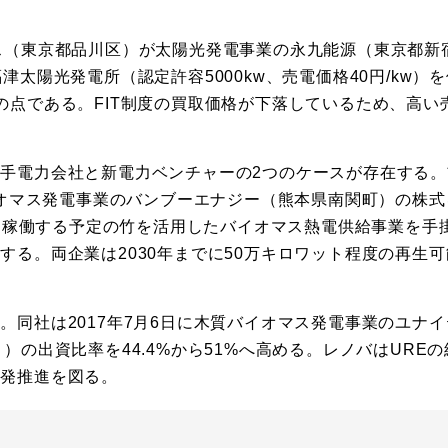
ス（東京都品川区）が太陽光発電事業の永九能源（東京都新
太陽光発電所（認定許容5000kw、売電価格40円/kw）
の点である。FIT制度の買取価格が下落しているため、高い
。
手電力会社と新電力ベンチャーの2つのケースが存在する。
イオマス発電事業のバンブーエナジー（熊本県南関町）の株式
から稼働する予定の竹を活用したバイオマス熱電供給事業を手
る。両企業は2030年までに50万キロワット程度の再生可
同社は2017年7月6日に木質バイオマス発電事業のユナイ
の出資比率を44.4%から51%へ高める。レノバはUREの
開発推進を図る。