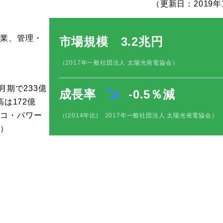
（更新日：2019年
事業、管理・
市場規模 3.2兆円
（2017年一般社団法人 太陽光発電協会）
3月期で233億
成長率
-0.5％
減
は172億
エコ・パワー
（(2014年比) 2017年一般社団法人 太陽光発電協会）
。）