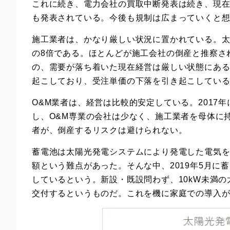
これに続き、電力会社の買取中断発表は続き、現
も発表されている。今後も規制は広まっていくと
施工業者は、かなり厳しい状況に置かれている。太陽
の8倍である。ほとんどが施工会社の倒産と推察さ
の、需要が落ち着いた現在経営は厳しい状態にある
起こしており、受注単価の下落を引き起こしてい
O&M業者は、経営は比較的安定している。2017年
し、O&M専業の会社は少なく、施工業者を母体に
者が、倒産するリスクは避けられない。
蓄電池は太陽光発電システムにより発電した電気
額という難点があった。そんな中、2019年5月
しているという。新設・既設問わず、10kW未満
交付するというものだ。これを機に家庭での導入