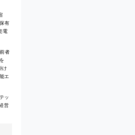
宿
を保有
売電
前者
を
掛け
能エ
テッ
経営