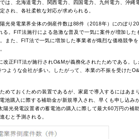
在では、北海道電力、関西電力、四国電力、九州電力、沖縄
想定され、各社柔軟な対応が求められる。
光発電業界全体の倒産件数は88件（2018年）にのぼり20
れる。FIT法施行による急激な普及で一気に案件が増加した
。また、FIT法で一気に増加した事業者が熾烈な価格競争を
る。
に改正FIT法が施行されO&Mが義務化されたためである。し
持つような会社が多い。したがって、本業の不振を受けたO&
をためておくための装置であるが、家庭で導入するにはあま
に蓄電池購入に際する補助金が新規導入され、早くも申し込み
の太陽光発電設置者の蓄電池の購入に際して最大60万円の補
が進むと予測される。