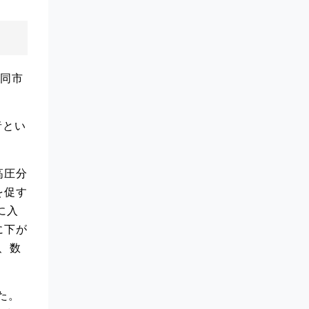
、同市
者とい
高圧分
を促す
に入
に下が
、数
た。